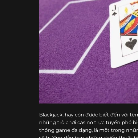
Blackjack, hay còn được biết đến với tê
những trò chơi casino trực tuyến phổ b
thống game đa dạng, là một trong những 
sẽ hướng dẫn bạn những chiến thuật hiệ