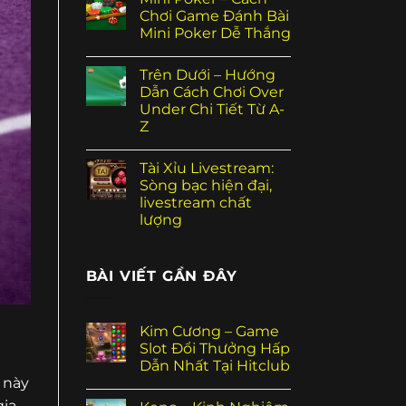
Chơi Game Đánh Bài
Mini Poker Dễ Thắng
Trên Dưới – Hướng
Dẫn Cách Chơi Over
Under Chi Tiết Từ A-
Z
Tài Xỉu Livestream:
Sòng bạc hiện đại,
livestream chất
lượng
BÀI VIẾT GẦN ĐÂY
Kim Cương – Game
Slot Đổi Thưởng Hấp
Dẫn Nhất Tại Hitclub
 này
gia