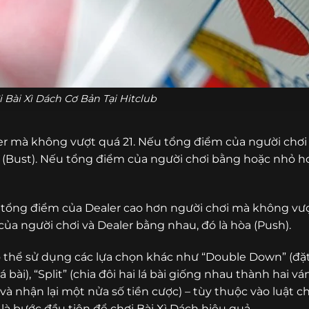
 Bài Xì Dách Cơ Bản Tại Hitclub
er mà không vượt quá 21. Nếu tổng điểm của người chơi
ua (Bust). Nếu tổng điểm của người chơi bằng hoặc nhỏ h
u tổng điểm của Dealer cao hơn người chơi mà không vư
của người chơi và Dealer bằng nhau, đó là hòa (Push).
có thể sử dụng các lựa chọn khác như “Double Down” (đặ
bài), “Split” (chia đôi hai lá bài giống nhau thành hai vá
 và nhận lại một nửa số tiền cược) – tùy thuộc vào luật c
 là bước đầu tiên để chơi Bài Xì Dách hiệu quả.