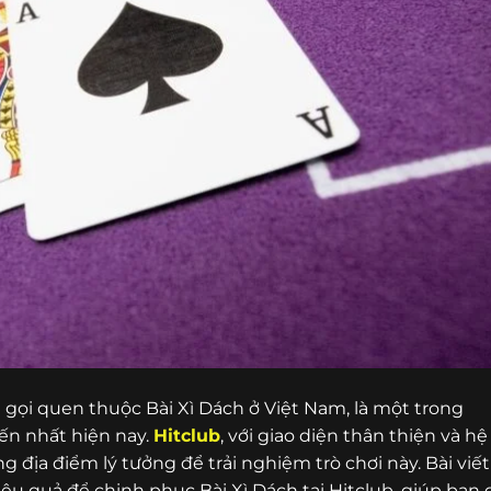
n gọi quen thuộc Bài Xì Dách ở Việt Nam, là một trong
iến nhất hiện nay.
Hitclub
, với giao diện thân thiện và hệ
địa điểm lý tưởng để trải nghiệm trò chơi này. Bài viết
u quả để chinh phục Bài Xì Dách tại Hitclub, giúp bạn 