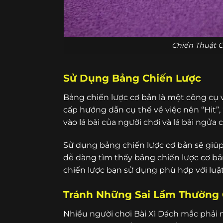
Chiến Thuật C
Sử Dụng Bảng Chiến Lược
Bảng chiến lược cơ bản là một công cụ 
cấp hướng dẫn cụ thể về việc nên “Hit”,
vào lá bài của người chơi và lá bài ngửa 
Sử dụng bảng chiến lược cơ bản sẽ giúp 
dễ dàng tìm thấy bảng chiến lược cơ bả
chiến lược bạn sử dụng phù hợp với luật 
Tránh Những Sai Lầm Thường
Nhiều người chơi Bài Xì Dách mắc phải 