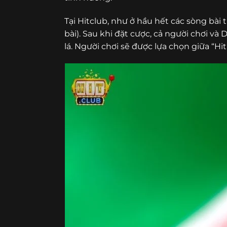
Tại Hitclub, như ở hầu hết các sòng bài 
bài). Sau khi đặt cược, cả người chơi và 
lá. Người chơi sẽ được lựa chọn giữa “Hit