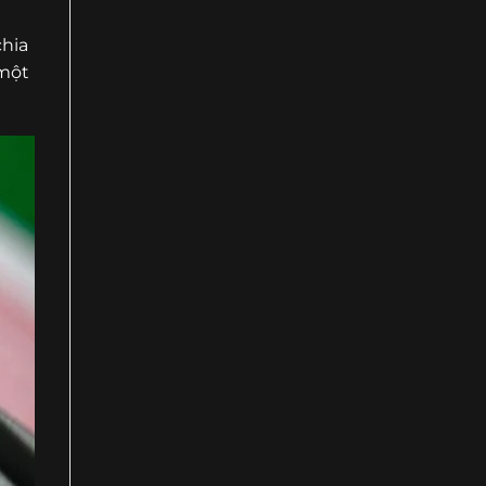
chia
 một