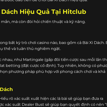
 Dách Hiệu Quả Tại Hitclub
 mắn, mà còn đòi hỏi chiến thuật và kỹ năng.
rong bất kỳ trò chơi casino nào, bao gồm cả Bài Xì Dách.
cụ thể và tuân thủ nghiêm ngặt.
nhau, như Martingale (gấp đôi tiền cược sau mỗi lần th
flat betting (đặt cược cố định). Tuy nhiên, không có phư
 Chọn phương pháp phù hợp với phong cách chơi và khả
 Dách
Hiểu rõ xác suất xuất hiện các lá bài sẽ giúp bạn đưa ra
ược xác suất Dealer Bust sẽ giúp bạn quyết định có nên “