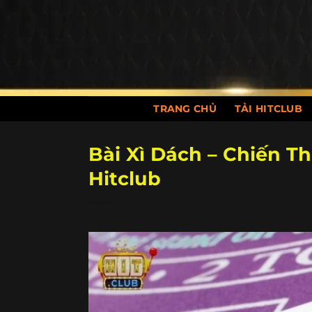
Bỏ
qua
nội
dung
TRANG CHỦ
TẢI HITCLUB
Bài Xì Dách – Chiến T
Hitclub